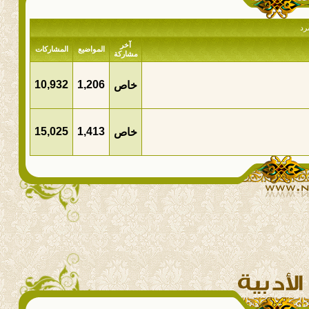
رد
آخر
المواضيع
المشاركات
مشاركة
10,932
1,206
خاص
15,025
1,413
خاص