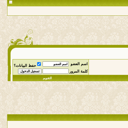
اسم العضو
حفظ البيانات؟
كلمة المرور
التقويم