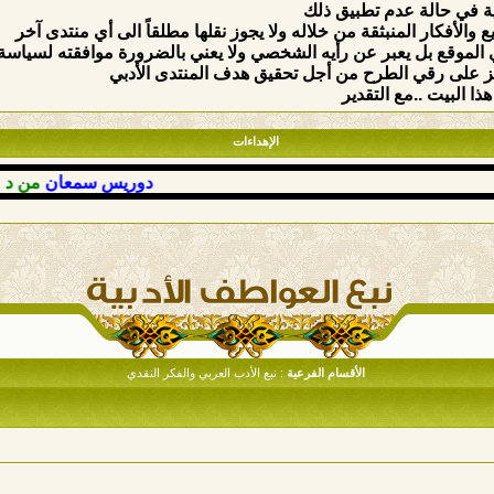
ة في حالة عدم تطبيق ذلك
والأفكار المنبثقة من خلاله ولا يجوز نقلها مطلقاً الى أي منتدى آخر
الموقع بل يعبر عن رأيه الشخصي ولا يعني بالضرورة موافقته لسياسة وق
ركيز على رقي الطرح من أجل تحقيق هدف المنتدى الأدبي
ذا البيت ..مع التقدير
الإهداءات
دوريس سمعان
من د عوض 
الأقسام الفرعية
: نبع الأدب العربي والفكر النقدي