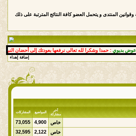
وانين المنتدى و يتحمل العضو كافة النتائج المترتبة على ذلك
بديوي
: حمدا وشكرا لله تعالى نرفعها بعودتك إلى أحضان النبع سالما
إضافة إهداء
آخر
المواضيع
المشاركات
مشاركة
73,055
4,900
خاص
32,595
2,122
خاص