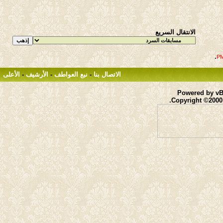
الانتقال السريع
.
الاتصال بنا
-
نبع العواطف
-
الأرشيف
-
الأعلى
Powered by vBu
Copyright ©2000 -