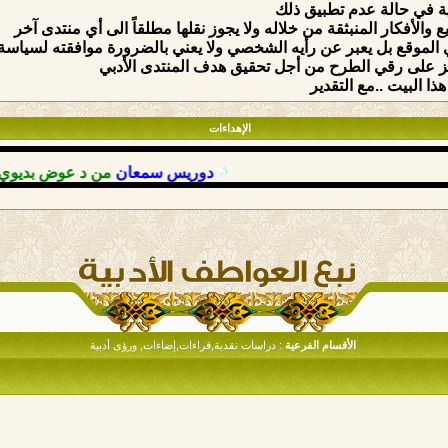
ة في حالة عدم تطبيق ذلك
والأفكار المنبثقة من خلاله ولا يجوز نقلها مطلقاً الى أي منتدى آخر
الموقع بل يعبر عن رأيه الشخصي ولا يعني بالضرورة موافقته لسياسة وق
ركيز على رقي الطرح من أجل تحقيق هدف المنتدى الأدبي
ذا البيت ..مع التقدير
الإهداءات
دوريس سمعان
من د عوض بديوي
: حمد
الأقسام الفرعية
: دراسات نقدية,قراءات,إضاءات, ورؤى أدبية