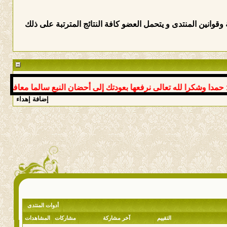
وانين المنتدى و يتحمل العضو كافة النتائج المترتبة على ذلك
 وشكرا لله تعالى نرفعها بعودتك إلى أحضان النبع سالما معافى د عوض
إضافة إهداء
أدوات المنتدى
التقييم
آخر مشاركة
مشاركات
المشاهدات