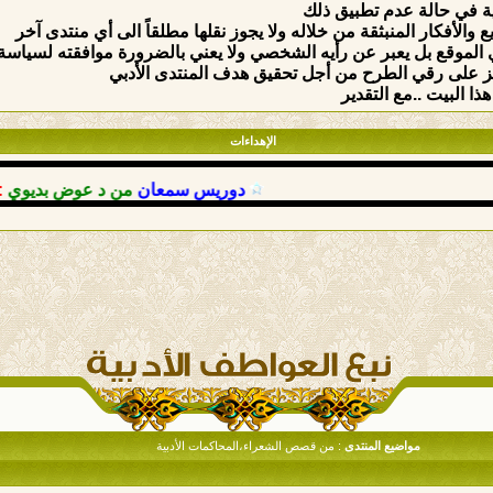
ة في حالة عدم تطبيق ذلك
والأفكار المنبثقة من خلاله ولا يجوز نقلها مطلقاً الى أي منتدى آخر
الموقع بل يعبر عن رأيه الشخصي ولا يعني بالضرورة موافقته لسياسة وق
ركيز على رقي الطرح من أجل تحقيق هدف المنتدى الأدبي
ذا البيت ..مع التقدير
الإهداءات
دوريس سمعان
من د عوض بديوي
: حمدا
مواضيع المنتدى
: من قصص الشعراء،المحاكمات الأدبية