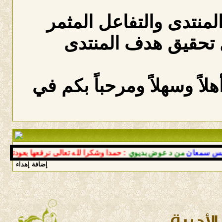
المنتدى والتفاعل المثمر
 تحقيق هدف المنتدى
لاً وسهلاً ومرحباً بكم في
عان
من د عوض بديوي
: حمدا وشكرا لله تعالى نرفعها بعودتك إلى أح
إضافة إهداء