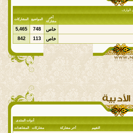
ن الوارف
آخر
المواضيع
المشاركات
مشاركة
5,465
748
خاص
842
113
خاص
أدوات المنتدى
التقييم
آخر مشاركة
مشاركات
المشاهدات