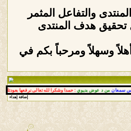
المنتدى والتفاعل المثمر
 تحقيق هدف المنتدى
لاً وسهلاً ومرحباً بكم في
عان
من د عوض بديوي
: حمدا وشكرا لله تعالى نرفعها بعودتك إلى أح
إضافة إهداء