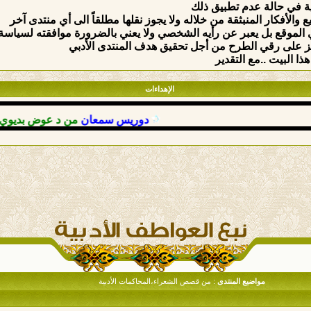
ة في حالة عدم تطبيق ذلك
والأفكار المنبثقة من خلاله ولا يجوز نقلها مطلقاً الى أي منتدى آخر
الموقع بل يعبر عن رأيه الشخصي ولا يعني بالضرورة موافقته لسياسة وق
ركيز على رقي الطرح من أجل تحقيق هدف المنتدى الأدبي
ذا البيت ..مع التقدير
الإهداءات
دوريس سمعان
من د عوض بديوي
: حم
مواضيع المنتدى
: من قصص الشعراء،المحاكمات الأدبية