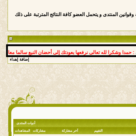
وانين المنتدى و يتحمل العضو كافة النتائج المترتبة على ذلك
دا وشكرا لله تعالى نرفعها بعودتك إلى أحضان النبع سالما معافى د عو
إضافة إهداء
أدوات المنتدى
التقييم
آخر مشاركة
مشاركات
المشاهدات