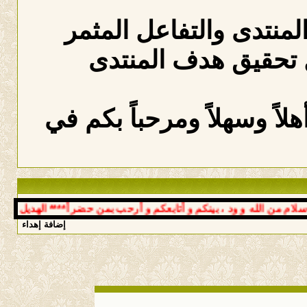
المنتدى والتفاعل المثمر
 تحقيق هدف المنتدى
لاً وسهلاً ومرحباً بكم في
م من الله و ود ، بينكم و أتابعكم و أرحب بمن حضر أ**** الهديل و أ**
إضافة إهداء