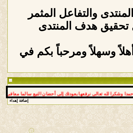
المنتدى والتفاعل المثمر
 تحقيق هدف المنتدى
لاً وسهلاً ومرحباً بكم في
شكرا لله تعالى نرفعها بعودتك إلى أحضان النبع سالما معافى د عوض *
إضافة إهداء