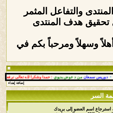
المنتدى والتفاعل المثمر
 تحقيق هدف المنتدى
لاً وسهلاً ومرحباً بكم في
وريس سمعان
من د عوض بديوي
: حمدا وشكرا لله تعالى نرفعها بعود
إضافة إهداء
مة السر
 استرجاع اسم العضو إلى بريدك