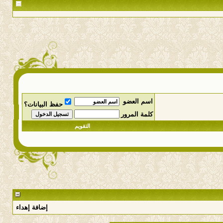
اسم العضو
حفظ البيانات؟
كلمة المرور
التقويم
إضافة إهداء